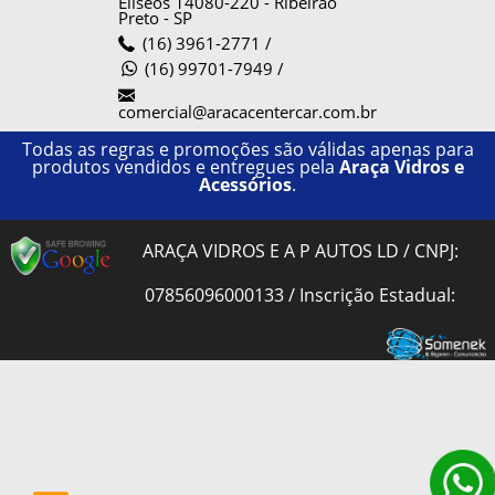
Elíseos
14080-220
-
Ribeirão
Preto
-
SP
(16) 3961-2771
/
(16) 99701-7949 /
comercial@aracacentercar.com.br
Todas as regras e promoções são válidas apenas para
produtos vendidos e entregues pela
Araça Vidros e
Acessórios
.
ARAÇA VIDROS E A P AUTOS LD / CNPJ:
07856096000133 / Inscrição Estadual: