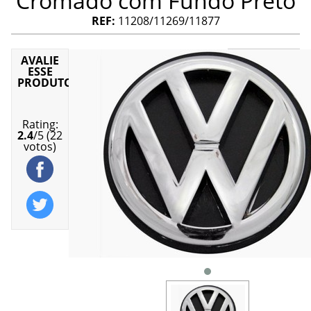
Cromado com Fundo Preto
REF:
11208/11269/11877
AVALIE
Emblema
ESSE
e
PRODUTO
Adesivo
Produto
em
Rating:
estoque
2.4
/
5
(
22
votos)
R$
(Consult
ADICION
AO
CARRINH