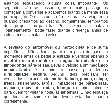
estamos esquecendo alguma coisa importante? Os
segundos vão se passando, os demais passageiros
começam a conversar e acabamos tirando da mente essa
preocupação. O mais curioso é que durante a viagem ou
quando chegamos ao destino, normalmente, lembramos
de algo que ficou para trás. Por esse motivo a palavra
"
planejamento
" pode fazer grande diferença antes de
colocarmos as malas no veículo.
A
revisão do automóvel ou motocicleta
é de suma
importância. Não adianta parar num posto de gasolina
momentos antes de pegar a estrada e verificar apenas o
nível do óleo do motor
ou a
água do radiador
e do
limpador de pára-brisas
. Levar o veículo a um
mecânico
especializado
é o primeiro passo para termos
dirigibilidade
segura
. Alguns itens precisam ser
verificados com acuidade:
motor, bateria, pneus, estepe,
freios, suspensão, faróis, limpadores de pára-brisas,
macaco, chave de rodas, triangulo
e, principalmente
para quem for viajar a noite, as
lanternas
. E não esqueça
que todas as
luzes
e
setas
devem estar funcionando
corretamente.