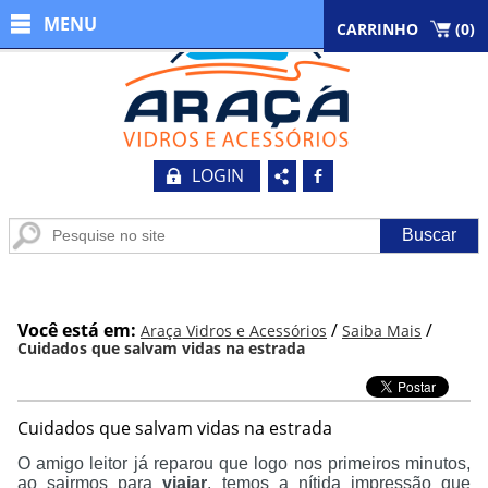
MENU
CARRINHO
(
0
)
LOGIN
b
Você está em:
/
/
Araça Vidros e Acessórios
Saiba Mais
Cuidados que salvam vidas na estrada
Cuidados que salvam vidas na estrada
O amigo leitor já reparou que logo nos primeiros minutos,
ao sairmos para
viajar
, temos a nítida impressão que