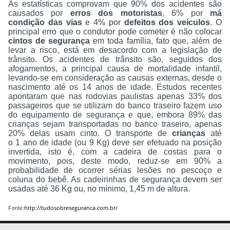
As estatísticas comprovam que 90% dos acidentes são
causados por
erros dos motoristas
, 6% por
má
condição das vias
e 4% por
defeitos dos veículos
. O
principal erro que o condutor pode cometer é não colocar
cintos
de
segurança
em toda família, fato que, além de
levar a risco, está em desacordo com a legislação de
trânsito. Os acidentes de trânsito são, seguidos dos
afogamentos, a principal causa de mortalidade infantil,
levando-se em consideração as causas externas, desde o
nascimento até os 14 anos de idade. Estudos recentes
apontaram que nas rodovias paulistas apenas 33% dos
passageiros que se
utilizam do
banco traseiro fazem uso
do equipamento de segurança e que, embora 89% das
crianças sejam transportadas no banco traseiro, apenas
20% delas usam cinto. O transporte de
crianças
até
o
1
ano de idade (ou 9 Kg) deve ser efetuado na posição
invertida, isto é, com a cadeira de costas para o
movimento, pois, deste modo, reduz-se em 90% a
probabilidade de ocorrer sérias lesões no pescoço e
coluna do bebê. As cadeirinhas de segurança devem ser
usadas até 36 Kg ou, no mínimo, 1,45 m de altura.
http://tudosobreseguranca.com.br/
Fonte: