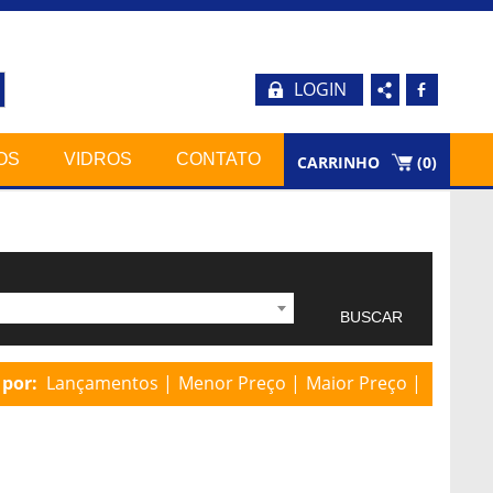
LOGIN
b
OS
VIDROS
CONTATO
CARRINHO
(
0
)
por:
Lançamentos
Menor Preço
Maior Preço