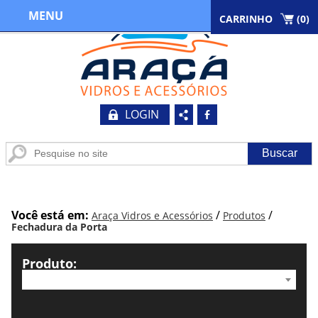
MENU
CARRINHO
(
0
)
LOGIN
b
Você está em:
/
/
Araça Vidros e Acessórios
Produtos
Fechadura da Porta
Produto: