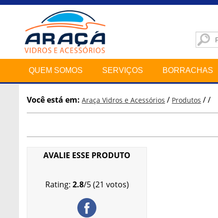
QUEM SOMOS
SERVIÇOS
BORRACHAS
Você está em:
/
/
/
Araça Vidros e Acessórios
Produtos
AVALIE ESSE PRODUTO
Rating:
2.8
/
5
(
21
votos)