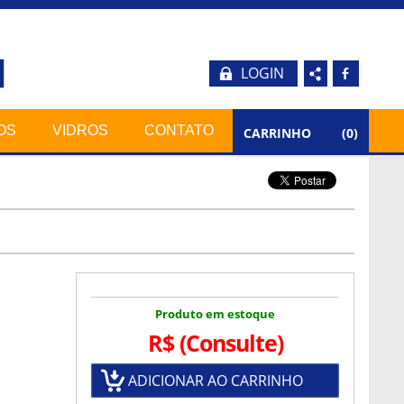
LOGIN
b
OS
VIDROS
CONTATO
CARRINHO
(
0
)
Produto em estoque
R$
(Consulte)
ADICIONAR AO CARRINHO