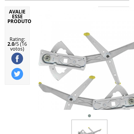
AVALIE
Máquina
ESSE
do Vidro
PRODUTO
Manual
Produto
em
Rating:
estoque
2.0
/
5
(
16
votos)
R$
(Consult
ADICION
AO
CARRINH