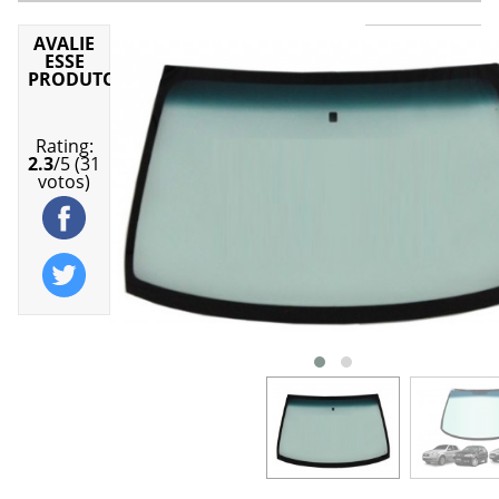
AVALIE
Para-
ESSE
brisa
PRODUTO
Produto
em
estoque
Rating:
2.3
/
5
(
31
R$
votos)
(Consult
ADICION
AO
CARRINH